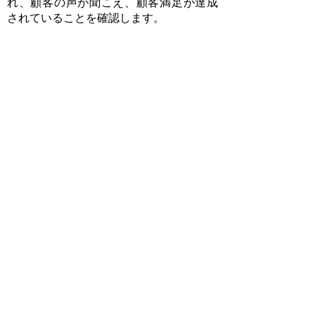
れ、顧客の声が聞こえ、顧客満足が達成
されていることを確認します。
​​
InnoVision Deutschland GmbH
Kölner Straße 1
65760 Eschborn, Germany
電話番号：+49
6196 9674465
Eメール：
info@innovue.de
会社のウェブサイト：
www.innovue.de
今すぐLIEBEVUE®コンタクトレンズを
購入する：